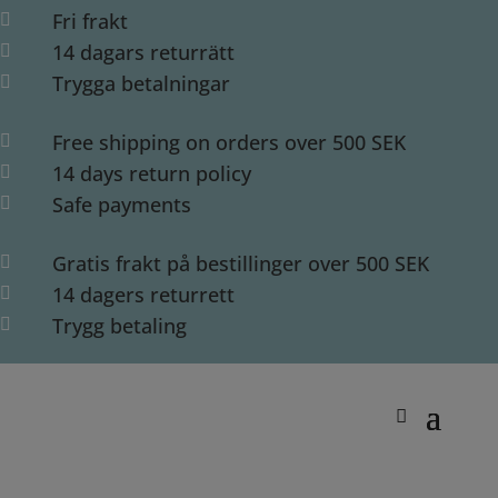
Fri frakt

14 dagars returrätt

Trygga betalningar

Free shipping on orders over 500 SEK

14 days return policy

Safe payments

Gratis frakt på bestillinger over 500 SEK

14 dagers returrett

Trygg betaling
