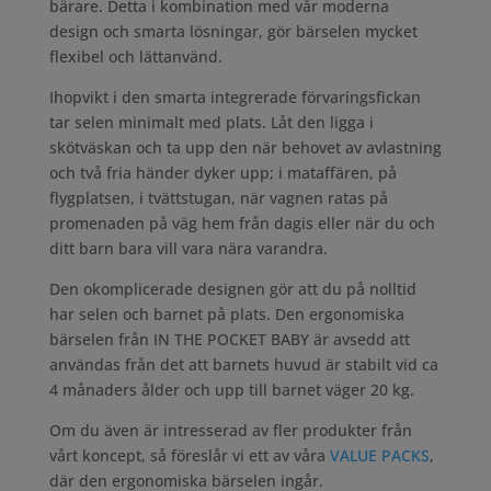
bärare. Detta i kombination med vår moderna
design och smarta lösningar, gör bärselen mycket
flexibel och lättanvänd.
Ihopvikt i den smarta integrerade förvaringsfickan
tar selen minimalt med plats. Låt den ligga i
skötväskan och ta upp den när behovet av avlastning
och två fria händer dyker upp; i mataffären, på
flygplatsen, i tvättstugan, när vagnen ratas på
promenaden på väg hem från dagis eller när du och
ditt barn bara vill vara nära varandra.
Den okomplicerade designen gör att du på nolltid
har selen och barnet på plats. Den ergonomiska
bärselen från IN THE POCKET BABY är avsedd att
användas från det att barnets huvud är stabilt vid ca
4 månaders ålder och upp till barnet väger 20 kg.
Om du även är intresserad av fler produkter från
vårt koncept, så föreslår vi ett av våra
VALUE PACKS
,
där den ergonomiska bärselen ingår.