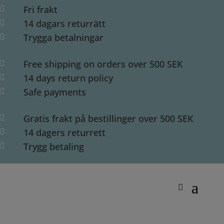
Fri frakt

14 dagars returrätt

Trygga betalningar

Free shipping on orders over 500 SEK

14 days return policy

Safe payments

Gratis frakt på bestillinger over 500 SEK

14 dagers returrett

Trygg betaling
