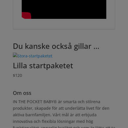
Du kanske också gillar …
Lilla startpaketet
$
120
Om oss
IN THE POCKET BABY® är smarta och stilrena
produkter, skapade för att underlätta livet för den
aktiva barnfamiljen. Vårt mål är att erbjuda
innovativa och flexibla lösningar med hög
funktionalitet, ypperlig kvalitet och som är lätta att ta