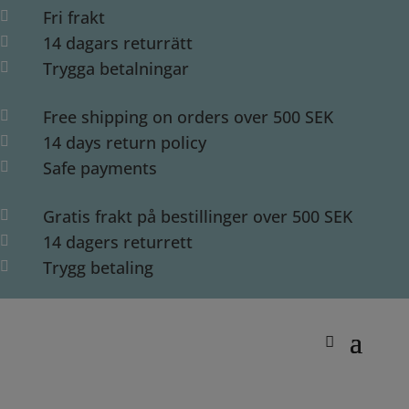
Fri frakt

14 dagars returrätt

Trygga betalningar

Free shipping on orders over 500 SEK

14 days return policy

Safe payments

Gratis frakt på bestillinger over 500 SEK

14 dagers returrett

Trygg betaling
