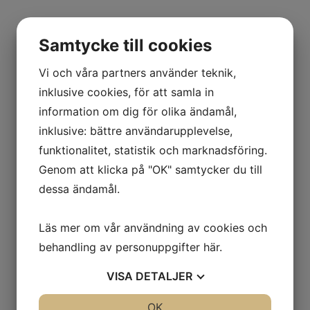
Contact us
Samtycke till cookies
Name
Vi och våra partners använder teknik,
inklusive cookies, för att samla in
E-mail
information om dig för olika ändamål,
inklusive: bättre användarupplevelse,
Message
funktionalitet, statistik och marknadsföring.
Send
Genom att klicka på "OK" samtycker du till
dessa ändamål.
Läs mer om vår användning av cookies och
behandling av personuppgifter
här
.
VISA
DETALJER
mama-8-2007
JA
NEJ
OK
JA
NEJ