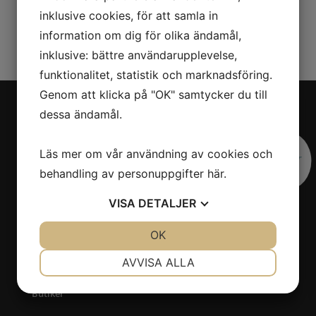
att ta med sig.
inklusive cookies, för att samla in
Mer om oss »
information om dig för olika ändamål,
inklusive: bättre användarupplevelse,
funktionalitet, statistik och marknadsföring.
Genom att klicka på "OK" samtycker du till
dessa ändamål.
KONTAKTA OSS
E-post:
info@inthepocketbaby.com
Organisationsnummer
Läs mer om vår användning av cookies och
559017-5955
Villkor
behandling av personuppgifter
här
.
SITEMAP
VISA
DETALJER
Produkter
JA
NEJ
OK
JA
NEJ
Om oss
NÖDVÄNDIG
INSTÄLLNINGAR
Blogg
AVVISA ALLA
Press
JA
NEJ
JA
NEJ
Butiker
MARKNADSFÖRING
STATISTIK