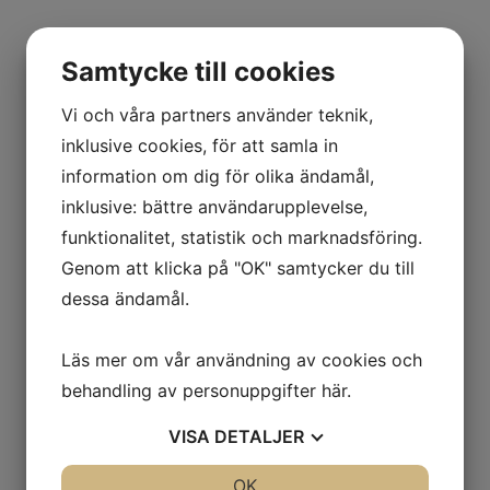
Contact us
Samtycke till cookies
Name
Vi och våra partners använder teknik,
inklusive cookies, för att samla in
E-mail
information om dig för olika ändamål,
inklusive: bättre användarupplevelse,
Message
funktionalitet, statistik och marknadsföring.
Send
Genom att klicka på "OK" samtycker du till
dessa ändamål.
Läs mer om vår användning av cookies och
behandling av personuppgifter
här
.
VISA
DETALJER
Föräldrar-Barn-5-2007
JA
NEJ
OK
JA
NEJ