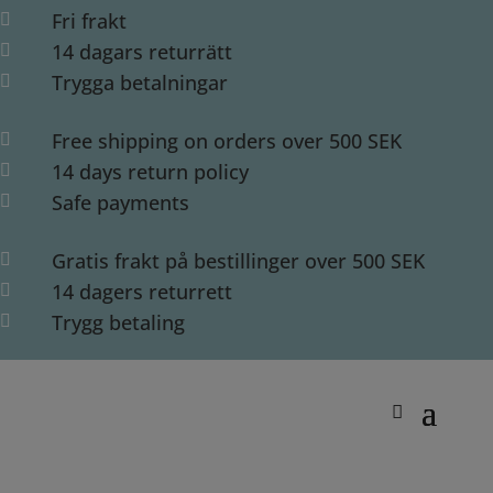
Fri frakt

14 dagars returrätt

Trygga betalningar

Free shipping on orders over 500 SEK

14 days return policy

Safe payments

Gratis frakt på bestillinger over 500 SEK

14 dagers returrett

Trygg betaling
