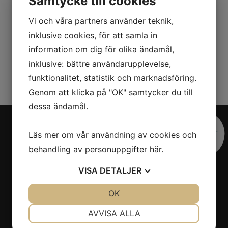
Samtycke till cookies
produkter, skapade för att underlätta livet för den
aktiva barnfamiljen. Vårt mål är att erbjuda
Vi och våra partners använder teknik,
innovativa och flexibla lösningar med hög
inklusive cookies, för att samla in
funktionalitet, ypperlig kvalitet och som är lätta
information om dig för olika ändamål,
att ta med sig.
inklusive: bättre användarupplevelse,
Mer om oss »
funktionalitet, statistik och marknadsföring.
Genom att klicka på "OK" samtycker du till
dessa ändamål.
KONTAKTA OSS
Läs mer om vår användning av cookies och
E-post:
info@inthepocketbaby.com
Organisationsnummer
behandling av personuppgifter
här
.
559017-5955
Villkor
VISA
DETALJER
SITEMAP
JA
NEJ
OK
JA
NEJ
Produkter
NÖDVÄNDIG
INSTÄLLNINGAR
AVVISA ALLA
Om oss