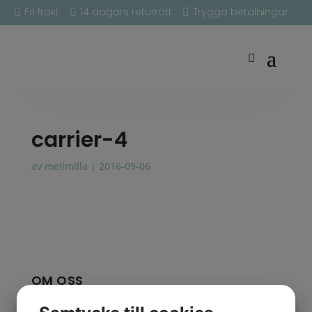
Fri frakt
14 dagars returrätt
Trygga betalningar



carrier-4
av
mellmilla
|
2016-09-06
OM OSS
IN THE POCKET BABY® är smarta och stilrena