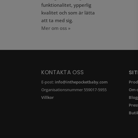
funktionalitet, ypperlig
kvalitet och som är lätta
att ta med sig.
Mer om oss »
KONTAKTA OSS
SI
E-post:
info@inthepocketbaby.com
Prod
Organisationsnummer 559017-5955
Om o
Villkor
Blog
Pres
Buti