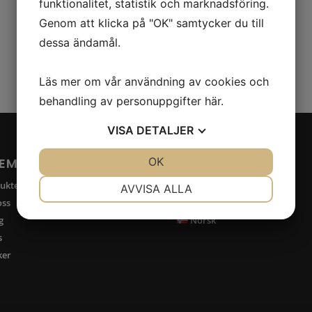
funktionalitet, statistik och marknadsföring.
Genom att klicka på "OK" samtycker du till
dessa ändamål.
Läs mer om vår användning av cookies och
behandling av personuppgifter
här
.
VISA
DETALJER
JA
NEJ
OK
JA
NEJ
TEMAP
SPRÅK
NÖDVÄNDIG
INSTÄLLNINGAR
ukter
English
AVVISA ALLA
ss
Svenska
JA
NEJ
JA
NEJ
g
Norsk
MARKNADSFÖRING
STATISTIK
s
ker