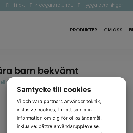
Fri frakt
14 dagars returrätt
Trygga betalningar



PRODUKTER
OM OSS
B
ära barn bekvämt
ellmilla
|
2017-04-12
Samtycke till cookies
Vi och våra partners använder teknik,
inklusive cookies, för att samla in
information om dig för olika ändamål,
inklusive: bättre användarupplevelse,