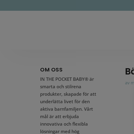
B
OM OSS
IN THE POCKET BABY® är
av
m
smarta och stilrena
produkter, skapade för att
underlätta livet för den
aktiva barnfamiljen. Vårt
mål är att erbjuda
innovativa och flexibla
lösningar med hög