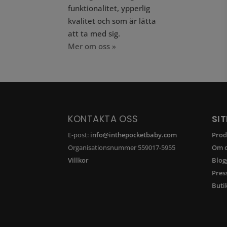
funktionalitet, ypperlig
kvalitet och som är lätta
att ta med sig.
Mer om oss »
KONTAKTA OSS
SI
E-post:
info@inthepocketbaby.com
Prod
Organisationsnummer 559017-5955
Om o
Villkor
Blog
Pres
Buti