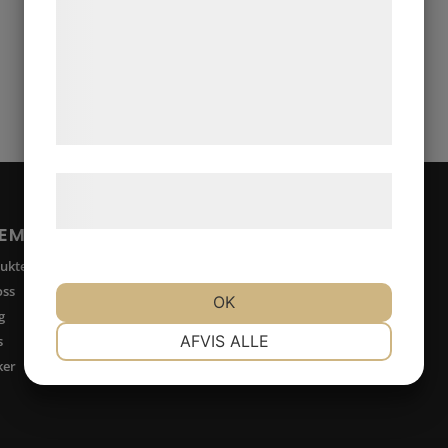
analysepartnere, som kan kombinere dem
med data, du tidligere har givet dem eller
de har indsamlet gennem din brug af deres
tjenester. Ved at klikke på 'OK' giver du
samtykke til disse formål.
Læs mere om vores brug af cookies og
behandling af persondata
her
.
TEMAP
SPRÅK
ukter
English
ss
Svenska
OK
g
Norsk
NØDVENDIGE
PRÆFERENCER
AFVIS ALLE
s
ker
MARKETING
STATISTIK