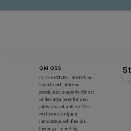
S
OM OSS
IN THE POCKET BABY® är
av
C
smarta och stilrena
produkter, skapade för att
underlätta livet för den
aktiva barnfamiljen. Vårt
mål är att erbjuda
innovativa och flexibla
lösningar med hög